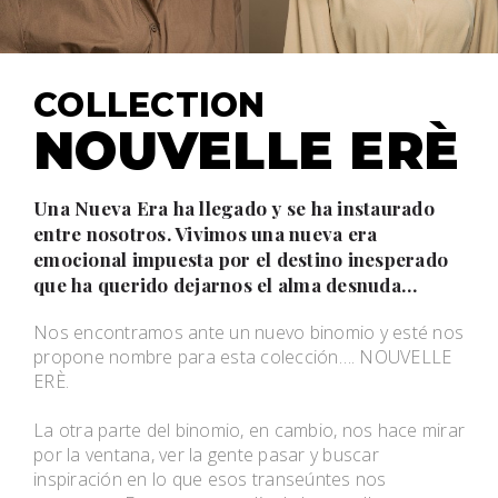
COLLECTION
NOUVELLE ERÈ
Una Nueva Era ha llegado y se ha instaurado
entre nosotros. Vivimos una nueva era
emocional impuesta por el destino inesperado
que ha querido dejarnos el alma desnuda…
Nos encontramos ante un nuevo binomio y esté nos
propone nombre para esta colección…. NOUVELLE
ERÈ.
La otra parte del binomio, en cambio, nos hace mirar
por la ventana, ver la gente pasar y buscar
inspiración en lo que esos transeúntes nos