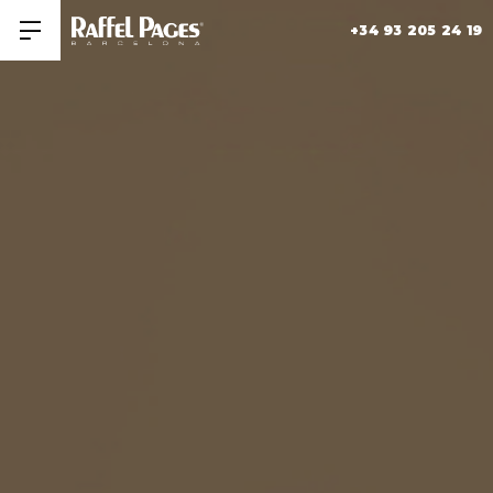
+34 93 205 24 19
Obrir/tancar men�
HISTORIA
+
COLECCIONES
MUSEO RAFFEL PAGES
SALONES
CONTACTAR
FORMACIÓN
ÚNETE A NOSOTROS
TRABAJA CON NOSOTROS