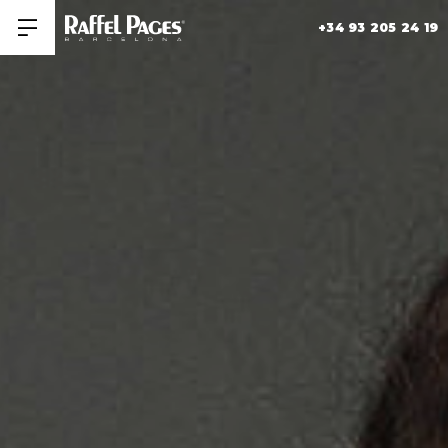
+34 93 205 24 19
Obrir/tancar men�
HISTORIA
+
COLECCIONES
MUSEO RAFFEL PAGES
SALONES
CONTACTAR
FORMACIÓN
ÚNETE A NOSOTROS
TRABAJA CON NOSOTROS