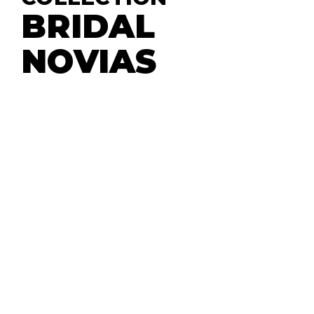
BRIDAL
NOVIAS
Novias al más estilo Lady, un estilo elegante
que se renueva y vuelve a la actualidad, para
mantener TU estilo y TU personalidad.
Dejando atrás los sueños de niña, de una boda de
cuento de princesas, llega el gran día de tu boda y el
amor verdadero te hace sentir que es TU. Tu estilo,
tu personalidad, cada novia se crea a base de
tendencias personales, mezclando estilos que
permitan conservar su propia esencia.