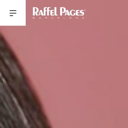
Obrir/tancar men�
HISTORIA
COLECCIONES
MUSEO RAFFEL PAG
SALONES